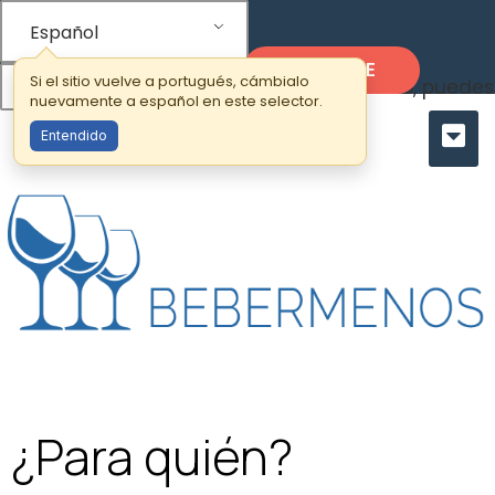
Español
ENTRE
Si el sitio vuelve a portugués, cámbialo
Si el sitio vuelve al portugués por defecto, pued
nuevamente a español en este selector.
Entendido
¿Para quién?